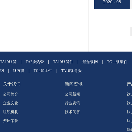
2020 - 08
TA10钛管
|
TA2换热管
|
TA10钛管件
|
船舶钛网
|
TC11钛锻件
钢
|
钛方管
|
TC4加工件
|
TA10钛弯头
关于我们
新闻资讯
产
公司简介
公司新闻
钛
企业文化
行业资讯
钛
组织机构
技术问答
钛
资质荣誉
钛
钨