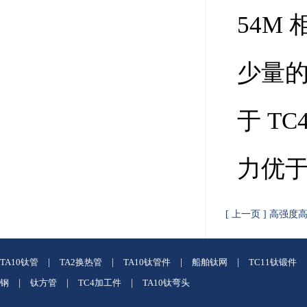
54M
少量的
于 T
力优于
[ 上一页 ] 高强
TA10钛管
|
TA2换热管
|
TA10钛管件
|
船舶钛网
|
TC11钛锻件
钢
|
钛方管
|
TC4加工件
|
TA10钛弯头