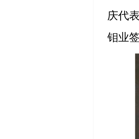
庆代
钼业