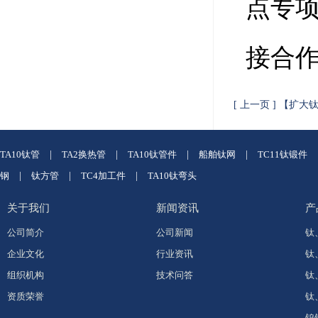
点专
接合
[ 上一页 ] 【
TA10钛管
|
TA2换热管
|
TA10钛管件
|
船舶钛网
|
TC11钛锻件
钢
|
钛方管
|
TC4加工件
|
TA10钛弯头
关于我们
新闻资讯
产
公司简介
公司新闻
钛
企业文化
行业资讯
钛
组织机构
技术问答
钛
资质荣誉
钛
钨