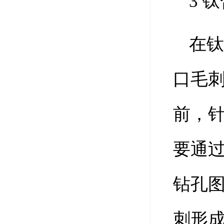
3 
在
口毛
前，
要通
钻孔
刺形