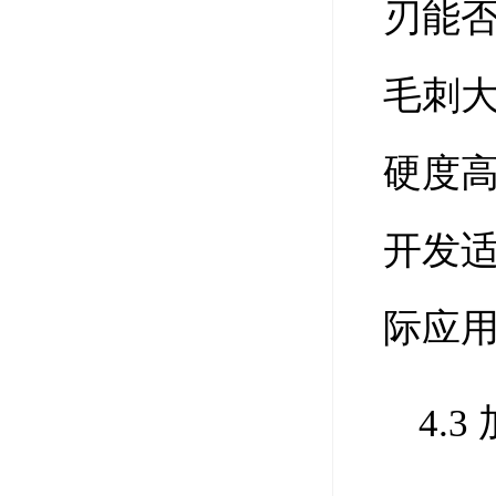
刃能
毛刺
硬度
开发
际应
4.