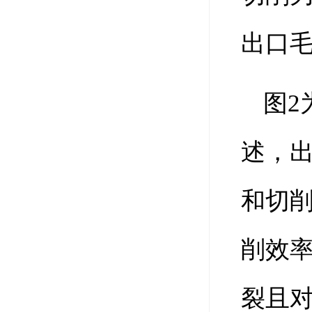
出口
图2
述，
和切
削效
裂且