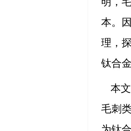
明，
本。
理，
钛合
本
毛刺
为钛