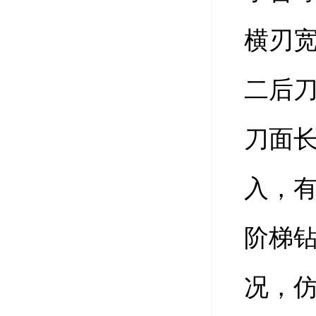
横刃
二后刀
刀面
入，有
阶梯
况，