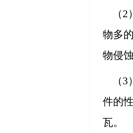
（2
物多
物侵蚀
（3
件的
瓦。