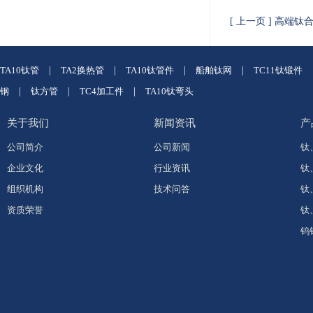
[ 上一页 ] 高端钛
TA10钛管
|
TA2换热管
|
TA10钛管件
|
船舶钛网
|
TC11钛锻件
钢
|
钛方管
|
TC4加工件
|
TA10钛弯头
关于我们
新闻资讯
产
公司简介
公司新闻
钛
企业文化
行业资讯
钛
组织机构
技术问答
钛
资质荣誉
钛
钨