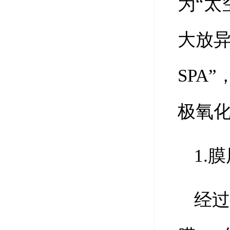
为“太
大放
SPA
极氧化
1.
经过