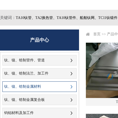
关键词：
TA10钛管、
TA2换热管、
TA10钛管件、
船舶钛网、
TC11钛锻
首页
>>
产品中
产品中心
钛、镍、锆制管件、管道
钛、镍、锆制法兰、加工件
钛、镍、锆制金属材料
钛、镍、锆制金属复合板
钨钼材料及加工件