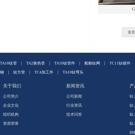
G
首页
TA10钛管
|
TA2换热管
|
TA10钛管件
|
船舶钛网
|
TC11钛锻件
钢
|
钛方管
|
TC4加工件
|
TA10钛弯头
关于我们
新闻资讯
产
公司简介
公司新闻
钛
企业文化
行业资讯
钛
组织机构
技术问答
钛
资质荣誉
钛
钨