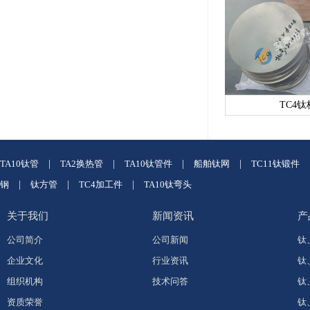
TC4钛
TA10钛管
|
TA2换热管
|
TA10钛管件
|
船舶钛网
|
TC11钛锻件
钢
|
钛方管
|
TC4加工件
|
TA10钛弯头
关于我们
新闻资讯
产
公司简介
公司新闻
钛
企业文化
行业资讯
钛
组织机构
技术问答
钛
资质荣誉
钛