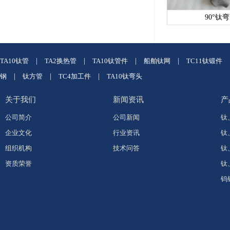
90°钛
TA10钛管
|
TA2换热管
|
TA10钛管件
|
船舶钛网
|
TC11钛锻件
钢
|
钛方管
|
TC4加工件
|
TA10钛弯头
关于我们
新闻资讯
产
公司简介
公司新闻
钛
企业文化
行业资讯
钛
组织机构
技术问答
钛
资质荣誉
钛
钨