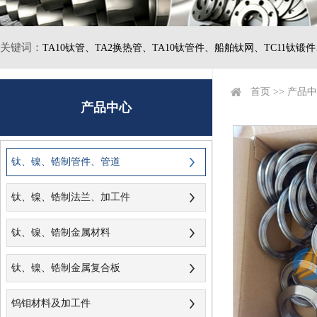
关键词：
TA10钛管、
TA2换热管、
TA10钛管件、
船舶钛网、
TC11钛锻
首页
>>
产品中
产品中心
钛、镍、锆制管件、管道
钛、镍、锆制法兰、加工件
钛、镍、锆制金属材料
钛、镍、锆制金属复合板
钨钼材料及加工件