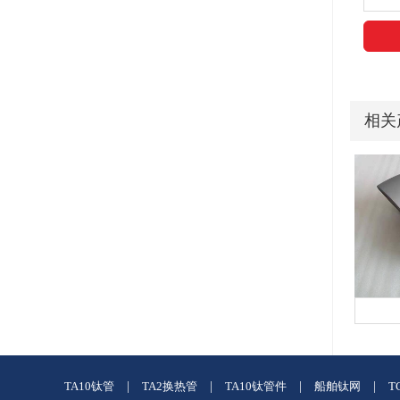
相关
TA10钛管
|
TA2换热管
|
TA10钛管件
|
船舶钛网
|
T