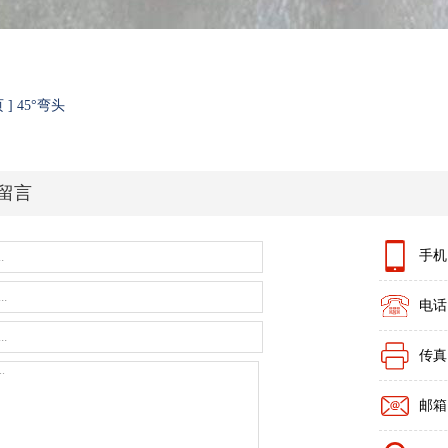
 ] 45°弯头
留言
手机：
电话：
传真：
邮箱：