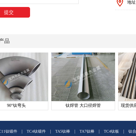
地址
产品
90°钛弯头
钛焊管 大口径焊管
现货供
C11钛锻件
|
TC4钛锻件
|
TA5钛棒
|
TA7钛棒
|
TC4钛板
|
钛