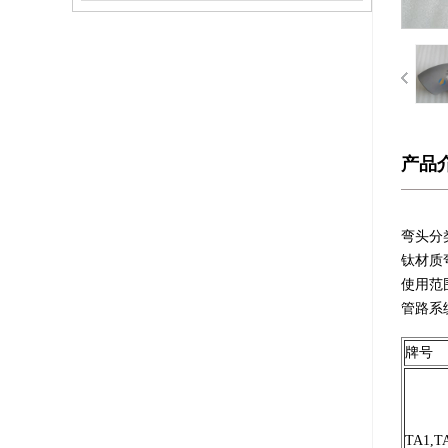
产品
弯头分
钛材质
使用范
管路系
牌号
TA1,T