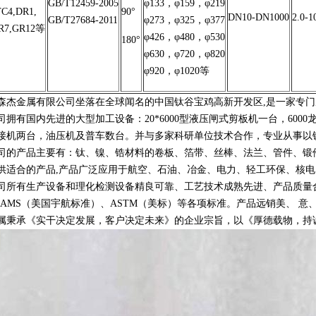
GB/T12459-2005
φ133，φ159，φ219
TC4,DR1,
90°
DN10-DN1000
2.0-
GB/T27684-2011
φ273，φ325，φ377
R7,GR12等
φ426，φ480，φ530
180°
φ630，φ720，φ820
φ920，φ1020等
森杰金属有限公司坐落在全球闻名的中国钛谷宝鸡高新开发区,是一家专
有国内先进的大型加工设备：20*6000型液压闸式剪板机一台，6000龙门
接机两台，油压机及普车数台。并与多家科研单位技术合作，专业从事以
产品主要有：钛、镍、锆材料的卷板、箔带、丝棒、法兰、管件、锻件
供适合的产品,产品广泛应用于航空、石油、冶金、电力、轻工环保、核
有生产设备和理化检测设备精良可靠、工艺技术成熟先进、产品质量合格稳
、AMS（美国宇航标准）、ASTM（美标）等各项标准。产品远销美、 意
属秉承《实干决定发展，客户决定未来》的企业宗旨，以《厚德载物，持