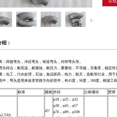
在线
介绍：
类：
焊接弯头
，冲压弯头，铸造弯头，
对焊弯头
等。
弯头特点：耐高温，耐腐蚀，耐压力，重量轻，不导磁，无毒害，稳定性
围：化工，污水处理，石油，食品医药，电力，航天，造船等行业，用于
统中，弯头是用来改变管路方向的管件，有45度，90度，180度，根据
标准
规格
外径
公称通径
壁厚
φ18，φ25，φ32
φ38，φ45，φ57
45°
φ76，φ89，φ108
A2,TA9,