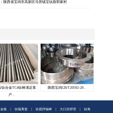
：陕西省宝鸡市高新区马营镇宝钛路郭家村
应钛合金TC4钛棒满足客
陕西宝鸡GB/T20592-20...
户...
合金板
|
钛隔离套
|
钛搅拌轴棒
|
大口径焊管
|
钛角